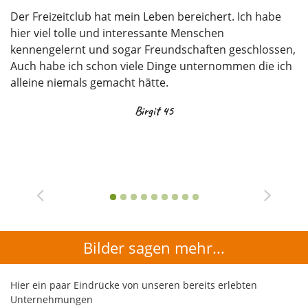
Ich kann hier im Freizeitclub Dinge unternehmen und
H
ausprobieren die ich schon immer mal machen wollte.
g
n,
Ich kann sogar Vorschläge einbringen, die die von den
un
h
Organisatoren umgesetzt werden. Einfach toll!
u
G
Thorsten 53
Bilder sagen mehr...
Hier ein paar Eindrücke von unseren bereits erlebten
Unternehmungen