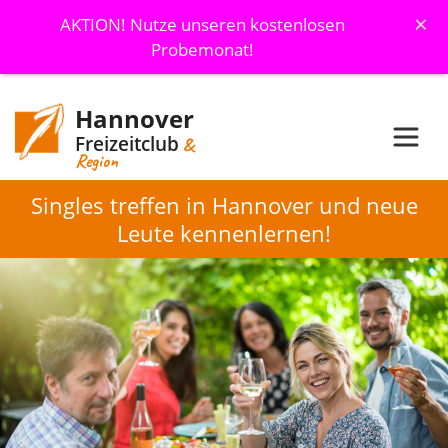
×
AKTION! Nutze unseren kostenlosen
Probemonat!
Hannover
Freizeitclub
&
Region
Singles treffen in Hannover und neue
Leute kennenlernen!