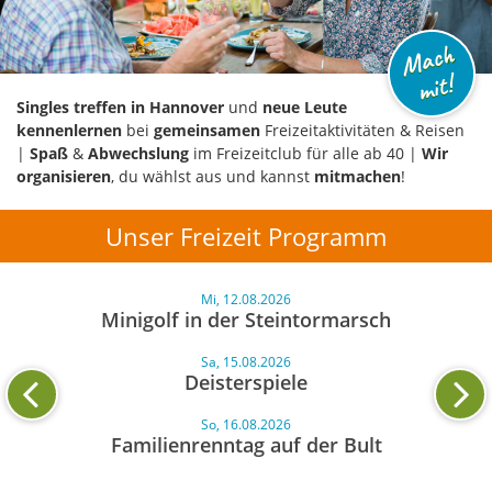
M
a
c
h
mi
t!
Singles treffen in Hannover
und
neue Leute
kennenlernen
bei
gemeinsamen
Freizeitaktivitäten & Reisen
|
Spaß
&
Abwechslung
im Freizeitclub für alle ab 40 |
Wir
organisieren
, du wählst aus und kannst
mitmachen
!
Unser Freizeit Programm
Mi, 12.08.2026
Minigolf in der Steintormarsch
Sa, 15.08.2026
Deisterspiele
So, 16.08.2026
Familienrenntag auf der Bult